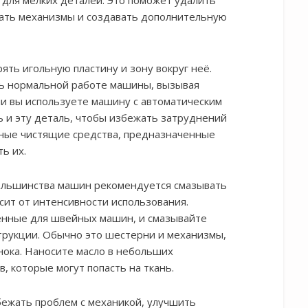
й для мелких деталей. Это поможет удалить
ивать механизмы и создавать дополнительную
ять игольную пластину и зону вокруг неё.
ть нормальной работе машины, вызывая
ли вы используете машину с автоматическим
 и эту деталь, чтобы избежать затруднений
ьные чистящие средства, предназначенные
ь их.
большинства машин рекомендуется смазывать
исит от интенсивности использования.
енные для швейных машин, и смазывайте
струкции. Обычно это шестерни и механизмы,
нока. Наносите масло в небольших
, которые могут попасть на ткань.
бежать проблем с механикой, улучшить