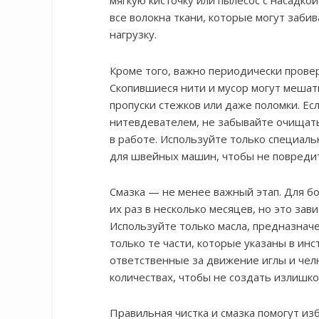
мягкую кисточку или пылесос с насадко
все волокна ткани, которые могут заб
нагрузку.
Кроме того, важно периодически провер
Скопившиеся нити и мусор могут меша
пропуски стежков или даже поломки. Ес
нитевдевателем, не забывайте очищать
в работе. Используйте только специал
для швейных машин, чтобы не повредит
Смазка — не менее важный этап. Для 
их раз в несколько месяцев, но это зав
Используйте только масла, предназнач
только те части, которые указаны в ин
ответственные за движение иглы и чел
количествах, чтобы не создать излишков
Правильная чистка и смазка помогут из