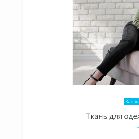
Как в
Ткань для од